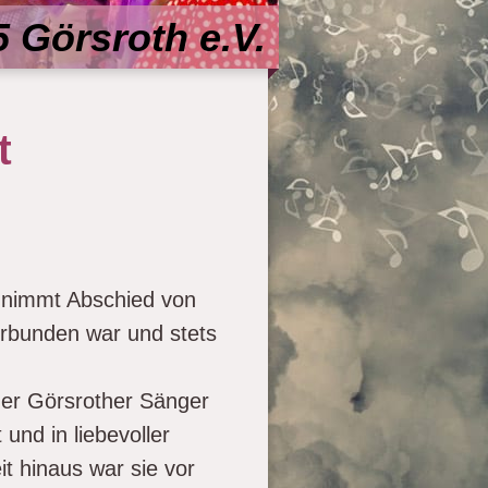
 Görsroth e.V.
t
 nimmt Abschied von
erbunden war und stets
der Görsrother Sänger
nd in liebevoller
 hinaus war sie vor