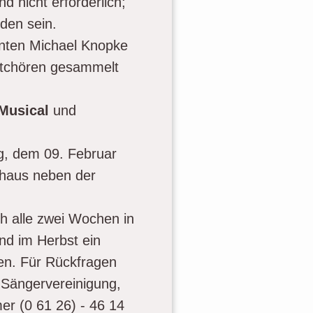
d nicht erforderlich;
den sein.
genten Michael Knopke
ektchören gesammelt
Musical
und
g, dem 09. Februar
haus neben der
ch alle zwei Wochen in
nd im Herbst ein
en. Für Rückfragen
 Sängervereinigung,
er (0 61 26) - 46 14