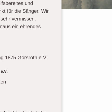
lfsbereites und
kt für die Sänger. Wir
 sehr vermissen.
inaus ein ehrendes
g 1875 Görsroth e.V.
e.V.
ten