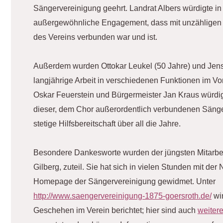
Sängervereinigung geehrt. Landrat Albers würdigte i
außergewöhnliche Engagement, dass mit unzähligen
des Vereins verbunden war und ist.
Außerdem wurden Ottokar Leukel (50 Jahre) und Jens E
langjährige Arbeit in verschiedenen Funktionen im Vo
Oskar Feuerstein und Bürgermeister Jan Kraus würd
dieser, dem Chor außerordentlich verbundenen Sänger
stetige Hilfsbereitschaft über all die Jahre.
Besondere Dankesworte wurden der jüngsten Mitarbeit
Gilberg, zuteil. Sie hat sich in vielen Stunden mit der
Homepage der Sängervereinigung gewidmet. Unter
http://www.saengervereinigung-1875-goersroth.de/
wir
Geschehen im Verein berichtet; hier sind auch
weiter