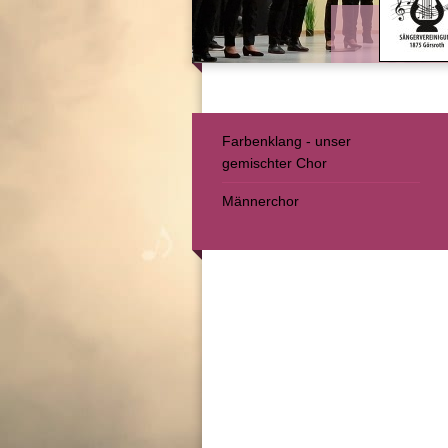
Farbenklang - unser
gemischter Chor
Männerchor